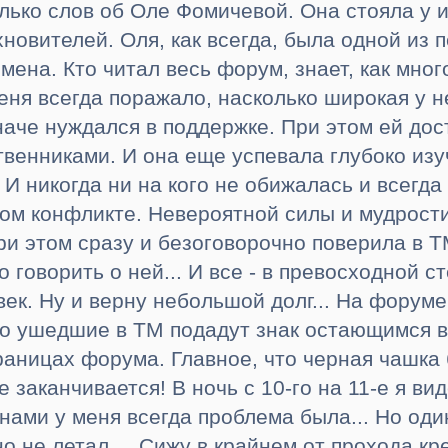
олько слов об Оле Фомичевой. Она стояла у 
новителей. Оля, как всегда, была одной из 
ена. Кто читал весь форум, знает, как мног
меня всегда поражало, насколько широкая у 
иначе нуждался в поддержке. При этом ей до
твенниками. И она еще успевала глубоко из
И никогда ни на кого не обижалась и всегда
ом конфликте. Невероятной силы и мудрости
ри этом сразу и безоговорочно поверила в Т
 говорить о ней... И все - в превосходной ст
век. Ну и верну небольшой долг... На форум
то ушедшие в ТМ подадут знак остающимся в 
аницах форума. Главное, что черная чашка б
 заканчивается! В ночь с 10-го на 11-е я ви
нами у меня всегда проблема была... Но оди
но не летал.... Сижу в крайнем от прохода к