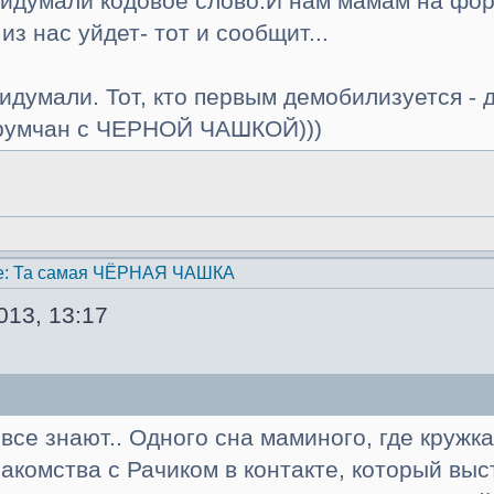
идумали кодовое слово.И нам мамам на фор
из нас уйдет- тот и сообщит...
идумали. Тот, кто первым демобилизуется - 
орумчан с ЧЕРНОЙ ЧАШКОЙ)))
e: Та самая ЧЁРНАЯ ЧАШКА
013, 13:17
 все знают.. Одного сна маминого, где кружк
комства с Рачиком в контакте, который выст