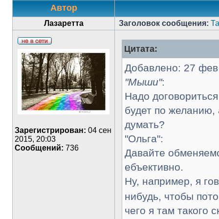
Автор
Лазаретта
Заголовок сообщения:
Т
Цитата:
Добавлено: 27 фев
"Мыши"
:
Надо договориться 
будет по желанию, 
думать?
Зарегистрирован:
04 сен
"Ольга":
2015, 20:03
Сообщений:
736
Давайте обменяемс
ебъективно.
Ну, например, я г
нибудь, чтобы пото
чего я там такого с