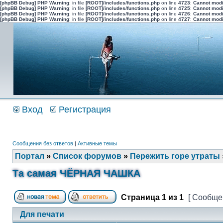
[phpBB Debug] PHP Warning
: in file
[ROOT]/includes/functions.php
on line
4723
:
Cannot modi
[phpBB Debug] PHP Warning
: in file
[ROOT]/includes/functions.php
on line
4725
:
Cannot modi
[phpBB Debug] PHP Warning
: in file
[ROOT]/includes/functions.php
on line
4726
:
Cannot modi
[phpBB Debug] PHP Warning
: in file
[ROOT]/includes/functions.php
on line
4727
:
Cannot modi
Вход
Регистрация
Сообщения без ответов
|
Активные темы
Портал
»
Список форумов
»
Пережить горе утраты
Та самая ЧЁРНАЯ ЧАШКА
Страница
1
из
1
[ Сообщен
Для печати