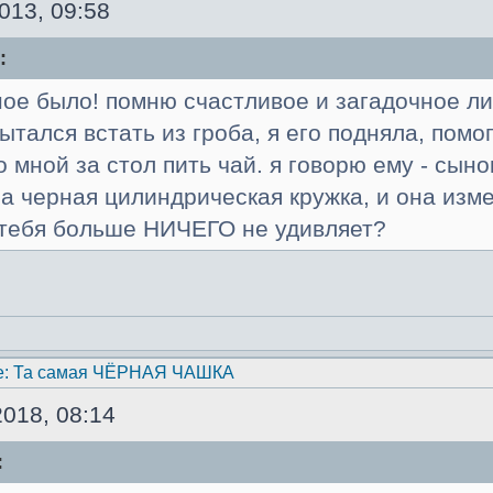
013, 09:58
:
ное было! помню счастливое и загадочное ли
пытался встать из гроба, я его подняла, помо
о мной за стол пить чай. я говорю ему - сыно
а черная цилиндрическая кружка, и она изме
а тебя больше НИЧЕГО не удивляет?
e: Та самая ЧЁРНАЯ ЧАШКА
018, 08:14
: