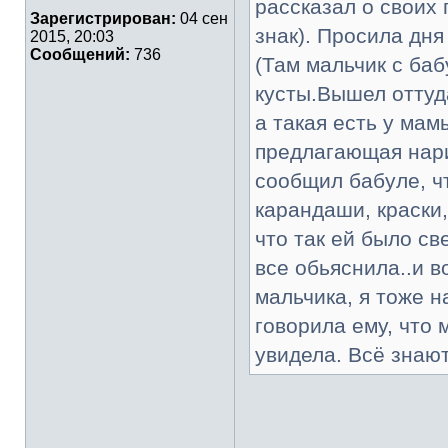
рассказал о своих
Зарегистрирован:
04 сен
знак). Просила дня
2015, 20:03
Сообщений:
736
(Там мальчик с ба
кусты.Вышел оттуд
а такая есть у мам
предлагающая нари
сообщил бабуле, ч
карандаши, краски
что так ей было св
все обьяснила..и в
мальчика, я тоже н
говорила ему, что 
увидела. Всё знают