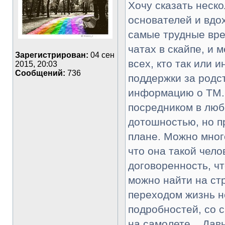
Хочу сказать неск
основателей и вдох
самые трудные врем
чатах в скайпе, и 
Зарегистрирован:
04 сен
всех, кто так или 
2015, 20:03
Сообщений:
736
поддержки за родс
информацию о ТМ. 
посредником в люб
дотошностью, но п
плане. Можно много
что она такой чело
договоренность, ч
можно найти на стр
переходом жизнь не
подробностей, со с
на самолете... Дав