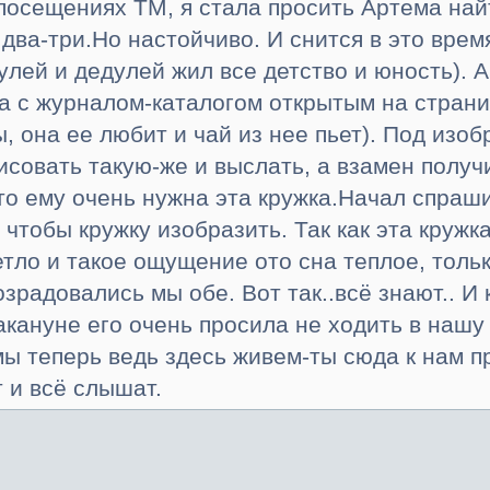
 посещениях ТМ, я стала просить Артема най
 два-три.Но настойчиво. И снится в это врем
булей и дедулей жил все детство и юность).
а с журналом-каталогом открытым на страниц
ы, она ее любит и чай из нее пьет). Под изо
совать такую-же и выслать, а взамен получ
то ему очень нужна эта кружка.Начал спраши
, чтобы кружку изобразить. Так как эта кр
етло и такое ощущение ото сна теплое, толь
озрадовались мы обе. Вот так..всё знают.. И
акануне его очень просила не ходить в нашу
мы теперь ведь здесь живем-ты сюда к нам п
 и всё слышат.