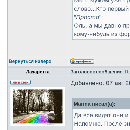
Мы с мужем уже пр
слово...Кто первый 
"
Просто
":
Оль, а мы давно пр
кому-нибудь из ф
Вернуться наверх
Лазаретта
Заголовок сообщения:
R
Добавлено: 07 авг 2
Marina писал(а):
Да все видят они и
Напомню. После зна