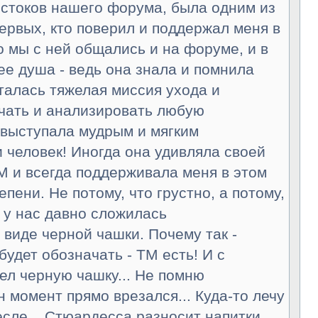
истоков нашего форума, была одним из
первых, кто поверил и поддержал меня в
о мы с ней общались и на форуме, и в
нее душа - ведь она знала и помнила
сталась тяжелая миссия ухода и
учать и анализировать любую
 выступала мудрым и мягким
 человек! Иногда она удивляла своей
М и всегда поддерживала меня в этом
епени. Не потому, что грустно, а потому,
е у нас давно сложилась
виде черной чашки. Почему так -
удет обозначать - ТМ есть! И с
дел черную чашку... Не помню
н момент прямо врезался... Куда-то лечу
ресле... Стюардесса разносит напитки,