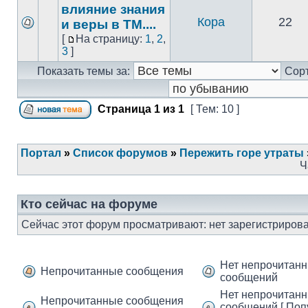
влияние знания
Кора
22
и веры в ТМ....
[
На страницу:
1
,
2
,
3
]
Показать темы за:
Сорт
Страница
1
из
1
[ Тем: 10 ]
Портал
»
Список форумов
»
Пережить горе утраты
Ч
Кто сейчас на форуме
Сейчас этот форум просматривают: нет зарегистрирова
Нет непрочитан
Непрочитанные сообщения
сообщений
Нет непрочитан
Непрочитанные сообщения
сообщений [ По