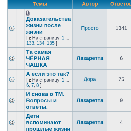
Темы
Автор
Ответо
Доказательства
жизни после
Просто
1341
жизни
[
На страницу:
1
...
133
,
134
,
135
]
Та самая
ЧЁРНАЯ
Лазаретта
6
ЧАШКА
А если это так?
Дора
75
[
На страницу:
1
...
6
,
7
,
8
]
И снова о ТМ.
Вопросы и
Лазаретта
9
ответы.
Дети
вспоминают
Лазаретта
4
прошлые жизни