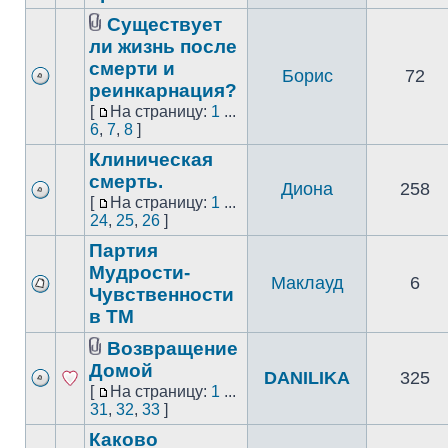
Существует
ли жизнь после
смерти и
Борис
72
реинкарнация?
[
На страницу:
1
...
6
,
7
,
8
]
Клиническая
смерть.
Диона
258
[
На страницу:
1
...
24
,
25
,
26
]
Партия
Мудрости-
Маклауд
6
Чувственности
в ТМ
Возвращение
Домой
DANILIKA
325
[
На страницу:
1
...
31
,
32
,
33
]
Каково