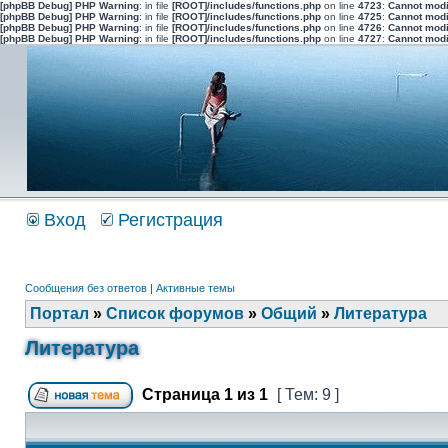
[phpBB Debug] PHP Warning
: in file
[ROOT]/includes/functions.php
on line
4723
:
Cannot modi
[phpBB Debug] PHP Warning
: in file
[ROOT]/includes/functions.php
on line
4725
:
Cannot modi
[phpBB Debug] PHP Warning
: in file
[ROOT]/includes/functions.php
on line
4726
:
Cannot modi
[phpBB Debug] PHP Warning
: in file
[ROOT]/includes/functions.php
on line
4727
:
Cannot modi
Вход
Регистрация
Сообщения без ответов
|
Активные темы
Портал
»
Список форумов
»
Общий
»
Литература
Литература
Страница
1
из
1
[ Тем: 9 ]