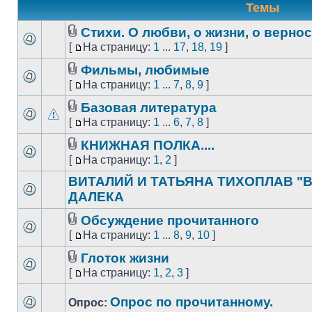
Темы
Стихи. О любви, о жизни, о верност
[
На страницу:
1
...
17
,
18
,
19
]
Фильмы, любимые
[
На страницу:
1
...
7
,
8
,
9
]
Базовая литература
[
На страницу:
1
...
6
,
7
,
8
]
КНИЖНАЯ ПОЛКА....
[
На страницу:
1
,
2
]
ВИТАЛИЙ И ТАТЬЯНА ТИХОПЛАВ "В
ДАЛЕКА
Обсуждение прочитанного
[
На страницу:
1
...
8
,
9
,
10
]
Глоток жизни
[
На страницу:
1
,
2
,
3
]
Опрос по прочитанному.
Опрос: