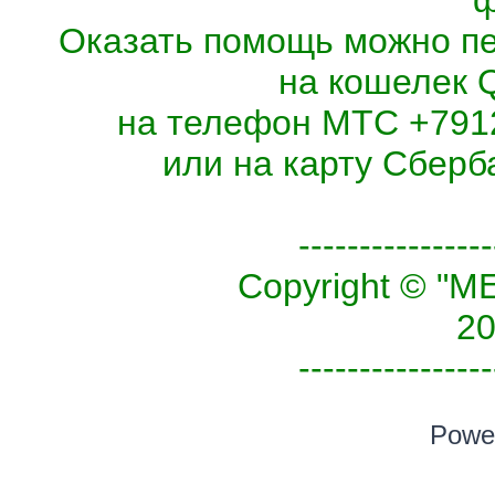
ф
Оказать помощь можно п
на кошелек 
на телефон МТС +7912
или на карту Сберб
----------------
Copyright © 
20
----------------
Powe