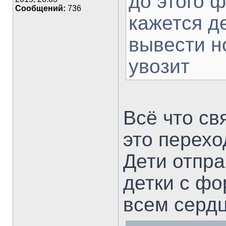
до этого 
Сообщений:
736
кажется де
вывести но
увозит
Всё что св
это перехо
Дети отпра
детки с фо
всем сердц