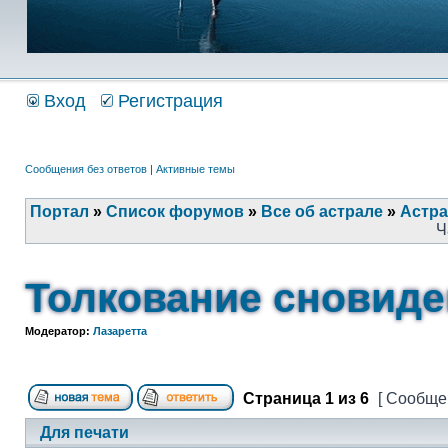
Вход
Регистрация
Сообщения без ответов
|
Активные темы
Портал
»
Список форумов
»
Все об астрале
»
Астра
Ч
Толкование сновид
Модератор:
Лазаретта
Страница
1
из
6
[ Сообщен
Для печати