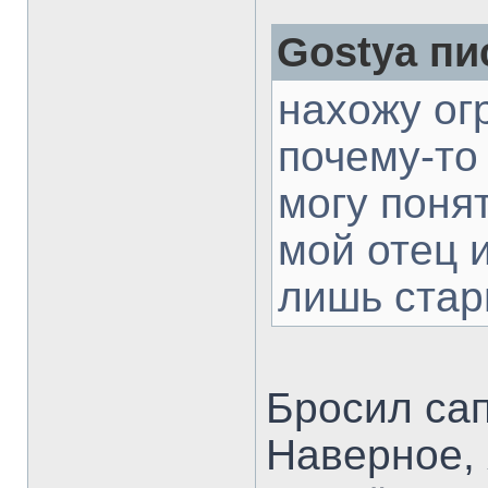
Gostya пи
нахожу ог
почему-то 
могу понят
мой отец и
лишь стар
Бросил сап
Наверное, 