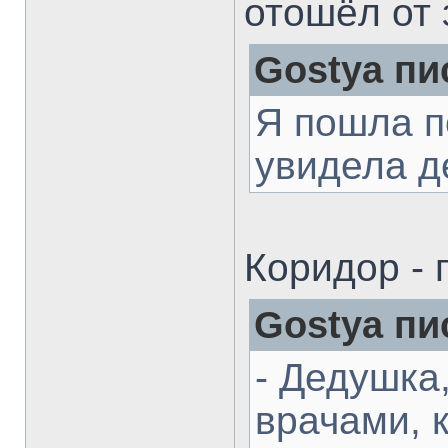
отошёл от
Gostya пи
Я пошла п
увидела д
Коридор - 
Gostya пи
- Дедушка,
врачами, к