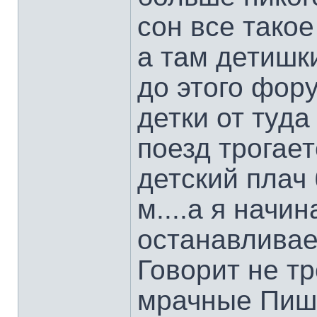
сон все такое
а там детишк
до этого фор
детки от туда
поезд трогае
детский плач
м....а я начи
останавливае
Говорит не т
мрачные Пишу