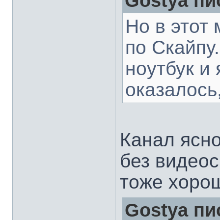
Gostya пи
Но в этот
по Скайпу
ноутбук и 
оказалось
Канал ясн
без видеос
тоже хоро
Gostya пи