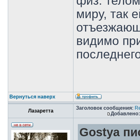
физ. телом
миру, так е
отъезжающи
видимо при
последнего
Вернуться наверх
Заголовок сообщения:
Re
Лазаретта
Добавлено:
Gostya пи