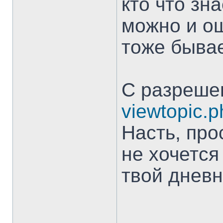
кто что зн
можно и о
тоже бывае
С разрешен
viewtopic.
Насть, прос
не хочется
твой дневн