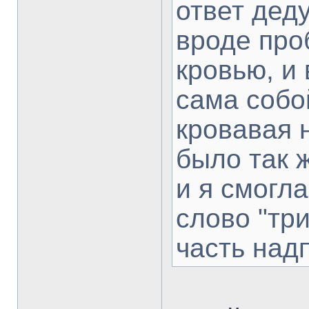
ответ деду
вроде про
кровью, и
сама собо
кровавая 
было так ж
и я смогл
слово "тр
часть над