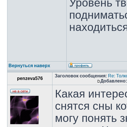
Уровень тв
подниматьс
находитьс
Вернуться наверх
Заголовок сообщения:
Re: Тол
penzeva576
Добавлено:
Какая интерес
снятся сны к
могу понять з