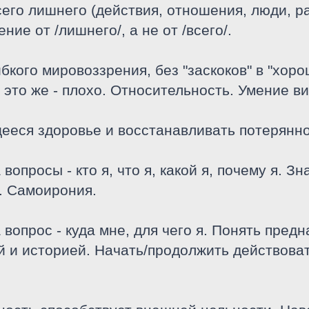
сего лишнего (действия, отношения, люди, ра
ние от /лишнего/, а не от /всего/.
бкого мировоззрения, без "заскоков" в "хорош
 это же - плохо. Относительность. Умение в
щееся здоровье и восстанавливать потерянно
 вопросы - кто я, что я, какой я, почему я. 
е. Самоирония.
а вопрос - куда мне, для чего я. Понять пре
й и историей. Начать/продолжить действоват