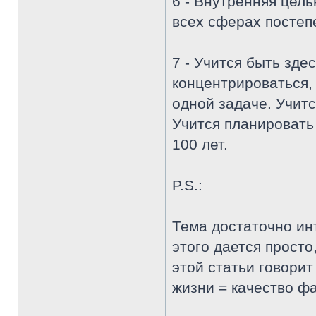
6 - Внутренняя цел
всех сферах постеп
7 - Учится быть зде
концентрироваться, 
одной задаче. Учит
Учится планировать
100 лет.
P.S.:
Тема достаточно инт
этого дается просто
этой статьи говорит
жизни = качество ф