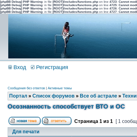
[phpBB Debug] PHP Warning
: in file
[ROOT]/includes/functions.php
on line
4723
:
Cannot modi
[phpBB Debug] PHP Warning
: in file
[ROOT]/includes/functions.php
on line
4725
:
Cannot modi
[phpBB Debug] PHP Warning
: in file
[ROOT]/includes/functions.php
on line
4726
:
Cannot modi
[phpBB Debug] PHP Warning
: in file
[ROOT]/includes/functions.php
on line
4727
:
Cannot modi
Вход
Регистрация
Сообщения без ответов
|
Активные темы
Портал
»
Список форумов
»
Все об астрале
»
Техни
Осознанность способствует ВТО и ОС
Страница
1
из
1
[ 1 сообщ
Для печати