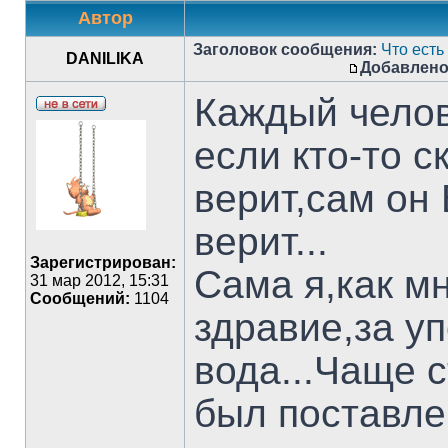
Автор
Заголовок сообщения:
Что есть 
DANILIKA
Добавлено
Каждый челове
если кто-то с
верит,сам он 
верит...
Зарегистрирован:
Сама я,как м
31 мар 2012, 15:31
Сообщений:
1104
здравие,за у
вода...Чаще с
был поставле