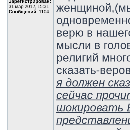
Зарегистрирован:
женщиной,(мы
31 мар 2012, 15:31
Сообщений:
1104
одновременно
верю в нашег
мысли в голо
религий мног
сказать-веров
я должен ска
сейчас проч
шокировать 
представлен