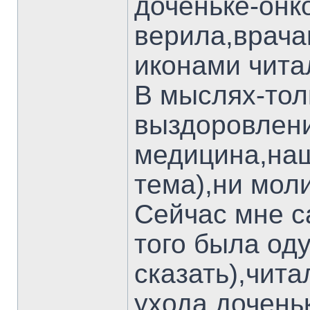
доченьке-онк
верила,врача
иконами чита
В мыслях-тол
выздоровлени
медицина,наш
тема),ни моли
Сейчас мне с
того была од
сказать),чита
ухода дочень