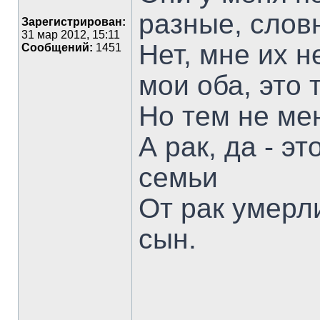
разные, слов
Зарегистрирован:
31 мар 2012, 15:11
Нет, мне их 
Сообщений:
1451
мои оба, это 
Но тем не мен
А рак, да - э
семьи
От рак умерли
сын.