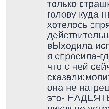
только страш
голову куда-
хотелось спря
действительно
вЫходила исп
я спросила-г
что с ней сей
сказали:моли
она не нагреш
это- НАДЕЯТ
никак не ус