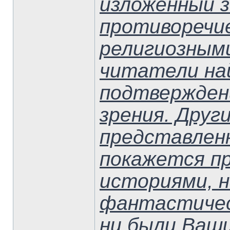
изложенный з
противоречи
религиозным
читатели на
подтверждени
зрения. Друг
представленн
покажется п
историями, 
фантастичес
ни были Ваши