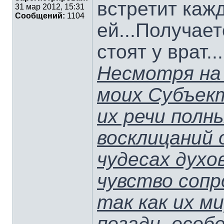
встретит каж
31 мар 2012, 15:31
Сообщений:
1104
ей...Получае
стоят у врат...
Несмотря на 
моих Субъект
их речи полн
восклицаний 
чудесах духо
чувство соп
так как их м
позади, особ