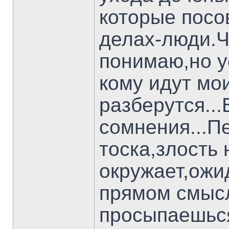
которые посо
делах-люди.Ч
понимаю,но у
кому идут мо
разберутся..
сомнения...П
тоска,злость 
окружает,ожи
прямом смысл
просыпаешься