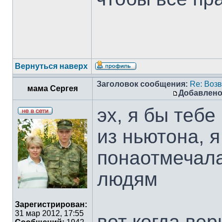
Вернуться наверх
Заголовок сообщения:
Re: Воз
мама Сергея
Добавлено
эх, я бы теб
из ньютона, я
понаотмечала
людям
Зарегистрирован:
31 мар 2012, 17:55
вот когда вер