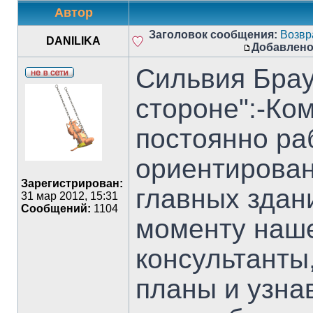
Автор
Заголовок сообщения:
Возвр
DANILIKA
Добавлено
Сильвия Брау
стороне":-Ко
постоянно ра
ориентирован
Зарегистрирован:
главных здан
31 мар 2012, 15:31
Сообщений:
1104
моменту наш
консультанты
планы и узна