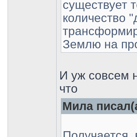
существует
количество "
трансформир
Землю на пр
И уж совсем н
что
Мила писал(а
Получается, 