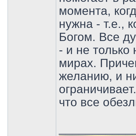
момента, ког
нужна - т.е.,
Богом. Все д
- и не только
мирах. Приче
желанию, и н
ограничивает.
что все обез
___________