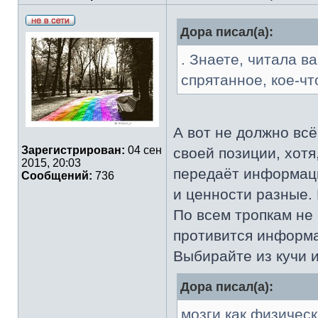
Дора писал(а):
. Знаете, читала в
спрятанное, кое-чт
А вот не должно вс
Зарегистрирован:
04 сен
своей позиции, хотя
2015, 20:03
передаёт информаци
Сообщений:
736
и ценности разные.
По всем тропкам не 
противится информа
Выбирайте из кучи и
Дора писал(а):
мозги как физическ