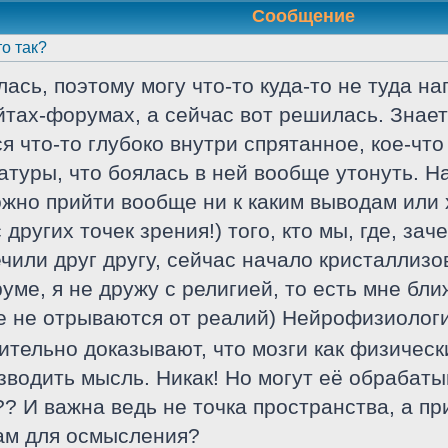
Сообщение
то так?
сь, поэтому могу что-то куда-то не туда нап
айтах-форумах, а сейчас вот решилась. Знае
ся что-то глубоко внутри спрятанное, кое-чт
атуры, что боялась в ней вообще утонуть. Н
жно прийти вообще ни к каким выводам или 
других точек зрения!) того, кто мы, где, зач
или друг другу, сейчас начало кристаллизов
руме, я не дружу с религией, то есть мне бл
е не отрываются от реалий) Нейрофизиологи
тельно доказывают, что мозги как физические
зводить мысль. Никак! Но могут её обрабатыв
?? И важна ведь не точка пространства, а пр
нам для осмысления?