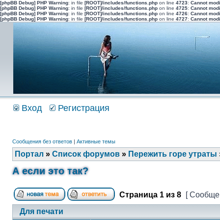
[phpBB Debug] PHP Warning
: in file
[ROOT]/includes/functions.php
on line
4723
:
Cannot modi
[phpBB Debug] PHP Warning
: in file
[ROOT]/includes/functions.php
on line
4725
:
Cannot modi
[phpBB Debug] PHP Warning
: in file
[ROOT]/includes/functions.php
on line
4726
:
Cannot modi
[phpBB Debug] PHP Warning
: in file
[ROOT]/includes/functions.php
on line
4727
:
Cannot modi
Вход
Регистрация
Сообщения без ответов
|
Активные темы
Портал
»
Список форумов
»
Пережить горе утраты
А если это так?
Страница
1
из
8
[ Сообщен
Для печати