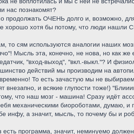
ка не воплотилась и мы с ней не встречались
и нас познакомят?
о продолжать ОЧЕНЬ долго и, возможно, для
е хорошо хотя бы потому, что люди нашли СВ
м, то сям используются аналогии наших мозг
чо"! Мысль эта, конечно, не нова, но как же
едатчик, "вход-выход", "вкл.-выкл."? И физио
ьшинство действий мы производим на автопил
временно! То есть зачастую мы не выбираем,
т внезапно, и всякие глупости тоже!) "Блииин
 тому, что наш мозг - машина! Сразу идёт а
себя механическими биороботами, думаю, и п
бе инфу, а значит, мысль, то почему бы и ро
з есть программа, значит, неминуемо должен