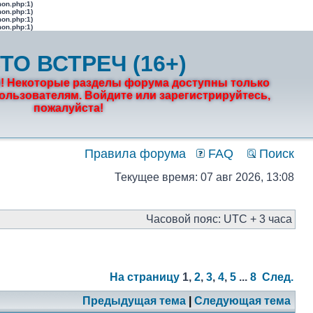
mon.php:1)
mon.php:1)
mon.php:1)
mon.php:1)
ТО ВСТРЕЧ (16+)
! Некоторые разделы форума доступны только
льзователям. Войдите или зарегистрируйтесь,
пожалуйста!
Правила форума
FAQ
Поиск
Текущее время: 07 авг 2026, 13:08
Часовой пояс: UTC + 3 часа
На страницу
1
,
2
,
3
,
4
,
5
...
8
След.
Предыдущая тема
|
Следующая тема