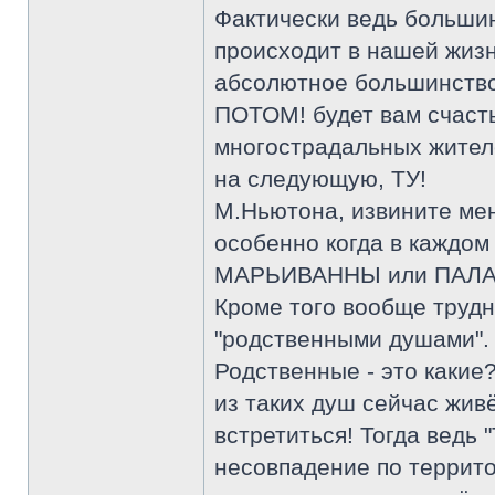
Фактически ведь большин
происходит в нашей жизн
абсолютное большинство н
ПОТОМ! будет вам счасть
многострадальных жителе
на следующую, ТУ!
М.Ньютона, извините меня
особенно когда в каждом
МАРЬИВАННЫ или ПАЛ
Кроме того вообще трудн
"родственными душами".
Родственные - это какие
из таких душ сейчас живё
встретиться! Тогда ведь 
несовпадение по террито