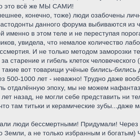
то это всё же МЫ САМИ!
нешнее, конечно, тоже) люди озабочены личн
 мастодонты данного форума выбиваются из 
й именно в этом теле и не переступая поро
иков, увидела, что немалое количество лабо
ссмертия. И не только методом заморозки те
а старение и гибель клеток человеческого (
о такие вот товарищи учёные бились-бились 
з 500-1000 лет - неважно! Трудно даже вооб
ль отдалённую эпоху, мы не можем нафанта
 лет назад, не могли себе представить ни те
 что там титьки и керамические зубы...даже
Стали люди бессмертными! Придумали! Через
 Земли, а не только избранным и богатым)