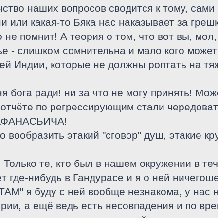
ство наших вопросов сводится к тому, сами 
и или какая-то Бяка нас наказывает за греш
е помнит! А теория о том, что вот вы, мол,
е - слишком сомнительна и мало кого может
й Индии, которые не должны роптать на тяж
 бога ради! ни за что не могу принять! Мож
 отчёте по регрессирующим стали чередоват
АФАНАСЬИЧА!
о вообразить этакий "сговор" душ, этакие к
? Только те, кто был в нашем окружении в т
т где-нибудь в Гандурасе и я о ней ничегош
"ТАМ" я буду с ней вообще незнакома, у нас н
рии, а ещё ведь есть несовпадения и по врем