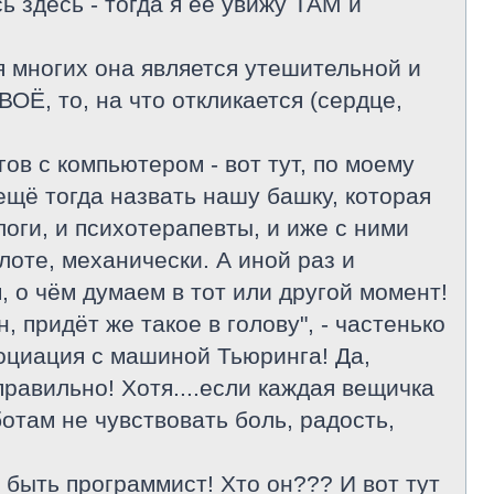
 здесь - тогда я её увижу ТАМ и
 многих она является утешительной и
ОЁ, то, на что откликается (сердце,
ов с компьютером - вот тут, по моему
 ещё тогда назвать нашу башку, которая
логи, и психотерапевты, и иже с ними
оте, механически. А иной раз и
 о чём думаем в тот или другой момент!
, придёт же такое в голову", - частенько
ссоциация с машиной Тьюринга! Да,
равильно! Хотя....если каждая вещичка
ботам не чувствовать боль, радость,
 быть программист! Хто он??? И вот тут