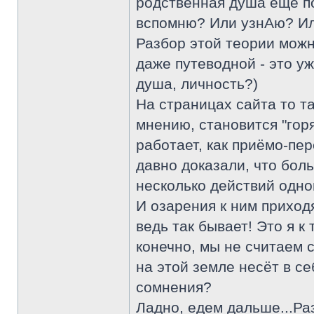
родственная душа ещё по
вспомню? Или узнАю? Ил
Разбор этой теории можн
даже путеводной - это уж
душа, личность?)
На страницах сайта то та
мнению, становится "горя
работает, как приёмо-пер
давно доказали, что бол
несколько действий одно
И озарения к ним приходя
ведь так бывает! Это я к
конечно, мы не считаем 
на этой земле несёт в се
сомнения?
Ладно, едем дальше...Ра