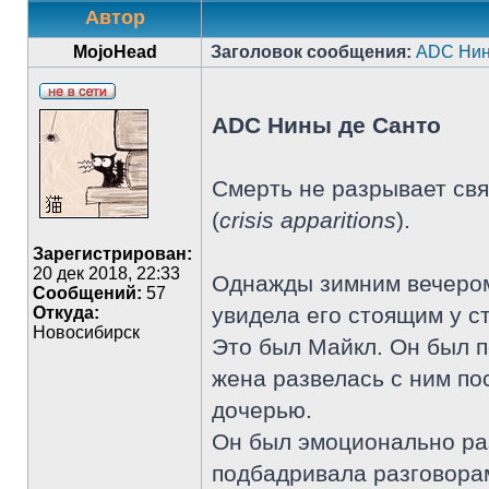
Автор
MojoHead
Заголовок сообщения:
ADC Нин
ADC Нины де Санто
Смерть не разрывает свя
(
crisis apparitions
).
Зарегистрирован:
20 дек 2018, 22:33
Однажды зимним вечером
Сообщений:
57
увидела его стоящим у с
Откуда:
Новосибирск
Это был Майкл. Он был п
жена развелась с ним по
дочерью.
Он был эмоционально раз
подбадривала разговора