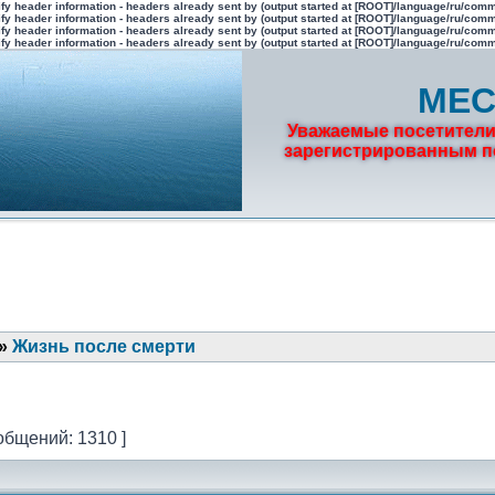
fy header information - headers already sent by (output started at [ROOT]/language/ru/com
fy header information - headers already sent by (output started at [ROOT]/language/ru/com
fy header information - headers already sent by (output started at [ROOT]/language/ru/com
fy header information - headers already sent by (output started at [ROOT]/language/ru/com
МЕС
Уважаемые посетители
зарегистрированным по
»
Жизнь после смерти
общений: 1310 ]