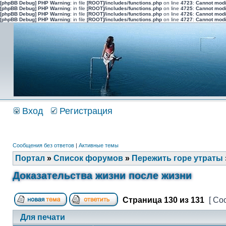
[phpBB Debug] PHP Warning
: in file
[ROOT]/includes/functions.php
on line
4723
:
Cannot modi
[phpBB Debug] PHP Warning
: in file
[ROOT]/includes/functions.php
on line
4725
:
Cannot modi
[phpBB Debug] PHP Warning
: in file
[ROOT]/includes/functions.php
on line
4726
:
Cannot modi
[phpBB Debug] PHP Warning
: in file
[ROOT]/includes/functions.php
on line
4727
:
Cannot modi
Вход
Регистрация
Сообщения без ответов
|
Активные темы
Портал
»
Список форумов
»
Пережить горе утраты
Доказательства жизни после жизни
Страница
130
из
131
[ Со
Для печати