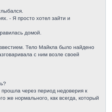
улыбался.
ях. - Я просто хотел зайти и
правилась домой.
известием. Тело Майкла было найдено
разговаривала с ним возле своей
чь?
 Я прошла через период недоверия к
ого же нормального, как всегда, который