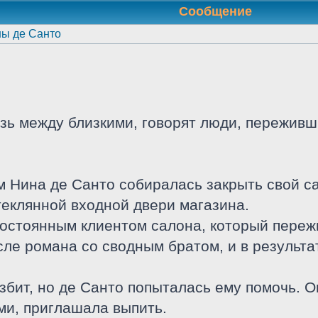
Сообщение
ы де Санто
зь между близкими, говорят люди, пережив
 Нина де Санто собиралась закрыть свой са
теклянной входной двери магазина.
остоянным клиентом салона, который пережи
сле романа со сводным братом, и в результа
бит, но де Санто попыталась ему помочь. 
ми, приглашала выпить.