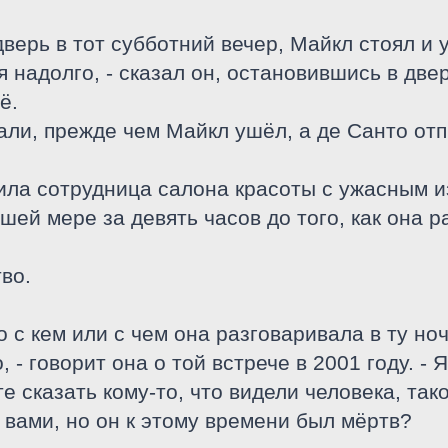
дверь в тот субботний вечер, Майкл стоял и 
я надолго, - сказал он, остановившись в двер
ё.
ли, прежде чем Майкл ушёл, а де Санто от
ила сотрудница салона красоты с ужасным 
шей мере за девять часов до того, как она 
во.
 с кем или с чем она разговаривала в ту но
, - говорит она о той встрече в 2001 году. -
е сказать кому-то, что видели человека, так
 вами, но он к этому времени был мёртв?