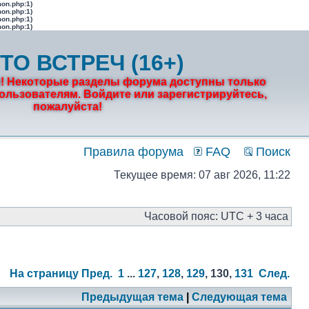
mon.php:1)
mon.php:1)
mon.php:1)
mon.php:1)
ТО ВСТРЕЧ (16+)
! Некоторые разделы форума доступны только
льзователям. Войдите или зарегистрируйтесь,
пожалуйста!
Правила форума
FAQ
Поиск
Текущее время: 07 авг 2026, 11:22
Часовой пояс: UTC + 3 часа
На страницу
Пред.
1
...
127
,
128
,
129
,
130
,
131
След.
Предыдущая тема
|
Следующая тема