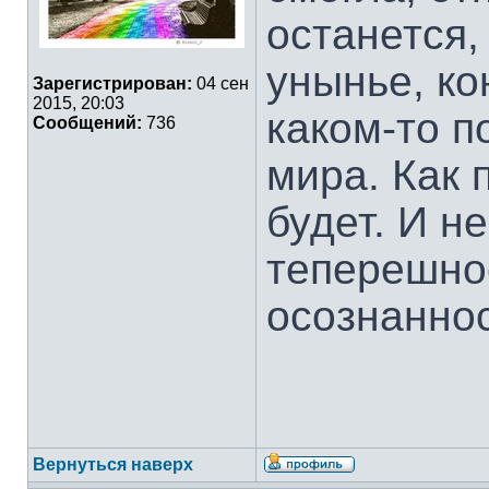
останется,
унынье, ко
Зарегистрирован:
04 сен
2015, 20:03
каком-то п
Сообщений:
736
мира. Как 
будет. И н
теперешно
осознаннос
Вернуться наверх