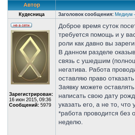
Автор
Кудесница
Заголовок сообщения:
Медиум -
Доброе время суток посе
требуется помощь и у ва
роли как давно вы зарег
В данном разделе оказыв
связь с ушедшим (полноц
негатива. Работа провод
оставляю право отказать
Заявку можете оставлять
Зарегистрирован:
написать свою дату рожд
16 июн 2015, 09:36
указать его, а не то, что
Сообщений:
5979
*работа проводится без 
неделю.