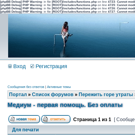
[phpBB Debug] PHP Warning
: in file
[ROOT]/includes/functions.php
on line
4723
:
Cannot modi
[phpBB Debug] PHP Warning
: in file
[ROOT]/includes/functions.php
on line
4725
:
Cannot modi
[phpBB Debug] PHP Warning
: in file
[ROOT]/includes/functions.php
on line
4726
:
Cannot modi
[phpBB Debug] PHP Warning
: in file
[ROOT]/includes/functions.php
on line
4727
:
Cannot modi
Вход
Регистрация
Сообщения без ответов
|
Активные темы
Портал
»
Список форумов
»
Пережить горе утраты
Медиум - первая помощь. Без оплаты
Страница
1
из
1
[ Сообщен
Для печати