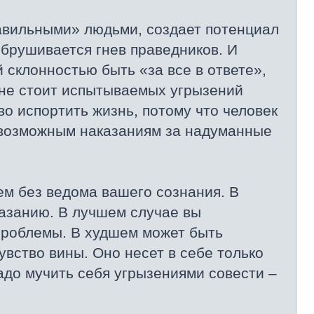
равильными» людьми, создает потенциал
 обрушивается гнев праведников. И
 склонностью быть «за все в ответе»,
 не стоит испытываемых угрызений
о испортить жизнь, потому что человек
севозможным наказаниям за надуманные
ем без ведома вашего сознания. В
казанию. В лучшем случае вы
 проблемы. В худшем может быть
увство вины. Оно несет в себе только
адо мучить себя угрызениями совести –