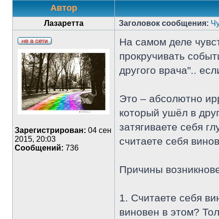
Автор
Лазаретта
Заголовок сообщения:
Ч
На самом деле чувст
прокручивать событи
другого врача".. есл
Это – абсолютно ирр
который ушёл в друг
затягиваете себя гл
Зарегистрирован:
04 сен
2015, 20:03
считаете себя вино
Сообщений:
736
Причины возникнове
1. Считаете себя в
виновен в этом? Тол