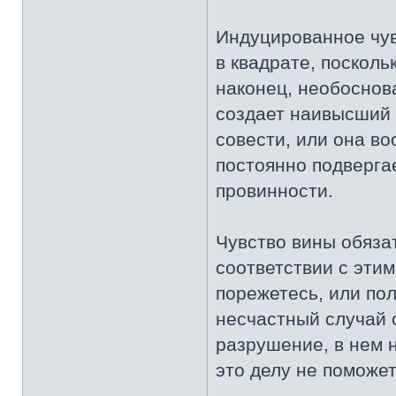
Индуцированное чув
в квадрате, посколь
наконец, необоснов
создает наивысший 
совести, или она в
постоянно подверга
провинности.
Чувство вины обяза
соответствии с эти
порежетесь, или по
несчастный случай с
разрушение, в нем н
это делу не поможет