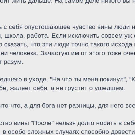
оит жить дальше. На самом деле никого вы 
ть с себя опустошающее чувство вины люди н
, школа, работа. Если исключить совсем уж
сказать, что эти люди точно такого исхода
и человека. Зачастую им от этого тоже оче
т разум.
едшего в уходе. "На что ты меня покинул", "К
бе, жалеет себя, а не грустит о ушедшем.
что-что, а для бога нет разницы, для него вс
тво вины "После" нельзя долго носить в себ
, в особо сложных случаях способно довести