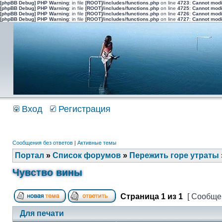
[phpBB Debug] PHP Warning
: in file
[ROOT]/includes/functions.php
on line
4723
:
Cannot modi
[phpBB Debug] PHP Warning
: in file
[ROOT]/includes/functions.php
on line
4725
:
Cannot modi
[phpBB Debug] PHP Warning
: in file
[ROOT]/includes/functions.php
on line
4726
:
Cannot modi
[phpBB Debug] PHP Warning
: in file
[ROOT]/includes/functions.php
on line
4727
:
Cannot modi
Вход
Регистрация
Сообщения без ответов
|
Активные темы
Портал
»
Список форумов
»
Пережить горе утраты
Чувство вины
Страница
1
из
1
[ Сообщен
Для печати