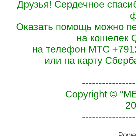
Друзья! Сердечное спасиб
ф
Оказать помощь можно п
на кошелек 
на телефон МТС +7912
или на карту Сберб
----------------
Copyright © 
20
----------------
Powe