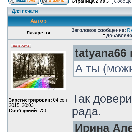
Страница
2
из
3
[ Сообщен
Для печати
Автор
Заголовок сообщения:
Re
Лазаретта
Добавлено
tatyana66 
А ты (мож
Так довери
Зарегистрирован:
04 сен
2015, 20:03
рада.
Сообщений:
736
Ирина Але