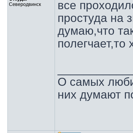
все проходил
Северодвинск
простуда на 
думаю,что та
полегчает,то 
___________
О самых люби
них думают п