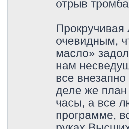
отрыв тромба.
Прокручивая 
очевидным, ч
масло» задолг
нам несведущ
все внезапно
деле же план 
часы, а все л
программе, в
руках Высших