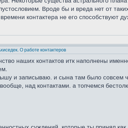
ра. Некоторые существа астрального плана
стословием. Вроде бы и вреда нет от таких 
 времени контактера не его способствуют д
хиседек. О работе контактеров
нство наших контактов итк наполнены именн
ем.
лышу и записываю. и сына там было совсем ч
 вообще, над контактами. а топчемся бестолк
енностных суждений, которые ты принял как