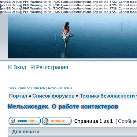
[phpBB Debug] PHP Warning
: in file
[ROOT]/includes/functions.php
on line
4723
:
Cannot modi
[phpBB Debug] PHP Warning
: in file
[ROOT]/includes/functions.php
on line
4725
:
Cannot modi
[phpBB Debug] PHP Warning
: in file
[ROOT]/includes/functions.php
on line
4726
:
Cannot modi
[phpBB Debug] PHP Warning
: in file
[ROOT]/includes/functions.php
on line
4727
:
Cannot modi
Вход
Регистрация
Сообщения без ответов
|
Активные темы
Портал
»
Список форумов
»
Техника безопасности
Мельхиседек. О работе контактеров
Страница
1
из
1
[ Сообщен
Для печати