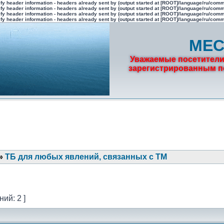
fy header information - headers already sent by (output started at [ROOT]/language/ru/com
fy header information - headers already sent by (output started at [ROOT]/language/ru/com
fy header information - headers already sent by (output started at [ROOT]/language/ru/com
fy header information - headers already sent by (output started at [ROOT]/language/ru/com
МЕС
Уважаемые посетители
зарегистрированным по
»
ТБ для любых явлений, связанных с ТМ
ий: 2 ]