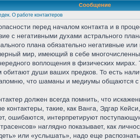
Сообщение
дек. О работе контактеров
пасности перед началом контакта и в проце
вие с негативными духами астрального плана
рального плана обязательно негативные ил
ерный мир, имеющий в себе многочисленные
ередного воплощения в физических мирах. 
 обитают души ваших предков. То есть нали
Напомню, что шаманы и медиумы общаются с
нтактер должен всегда помнить, что искаже
 контактеры, такие, как Ванга, Эдгар Кейс
ет, ошибаются, интерпретируют поступающ
трасенсов» наглядно показывает, как лично
еть» или «услышать», надо еще распознать,