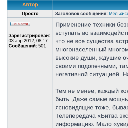
Автор
Просто
Заголовок сообщения:
Мельхисе
Применение техники безо
вступать во взаимодейст
Зарегистрирован:
что не все существа аст
03 апр 2012, 08:17
Сообщений:
501
многонаселенный многом
высокие души, ждущие оч
своими подопечными, там
негативной ситуацией. 
Тем не менее, каждый ко
быть. Даже самые мощные
ясновидящие тоже, быва
Телепередача «Битва экс
информацию. Мало «увид