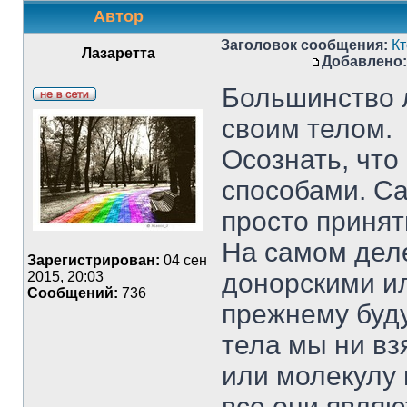
Автор
Заголовок сообщения:
К
Лазаретта
Добавлено:
Большинство 
своим телом.
Осознать, что
способами. Са
просто принять
На самом дел
Зарегистрирован:
04 сен
донорскими ил
2015, 20:03
Сообщений:
736
прежнему буду
тела мы ни вз
или молекулу 
все они явля