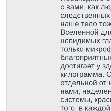
с вами, как л
следственных 
наше тело то
Вселенной дл
невидимых гл
только микро
благоприятных
достигает у з
килограмма. 
отдельной от 
нами, наделе
системы, крас
того, в каждо