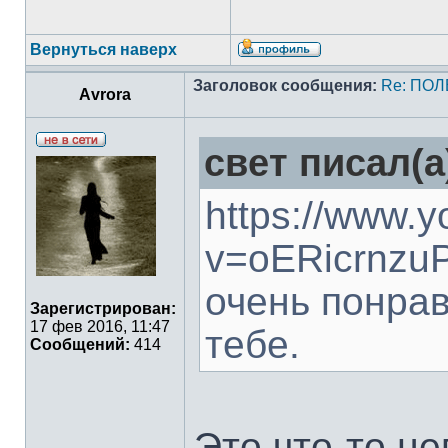
Вернуться наверх
Заголовок сообщения:
Re: ПО
Аvrora
свет писал(а
https://www.
v=oERicrnzuP
очень понрав
Зарегистрирован:
17 фев 2016, 11:47
тебе.
Сообщений:
414
Это что-то не