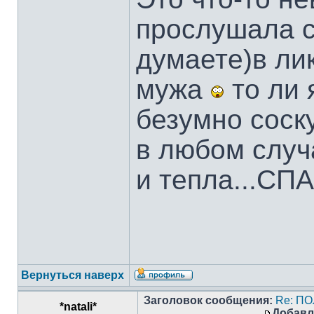
прослушала с
думаете)в ли
мужа
то ли 
безумно соску
в любом случ
и тепла...С
Вернуться наверх
Заголовок сообщения:
Re: П
*natali*
Добавл