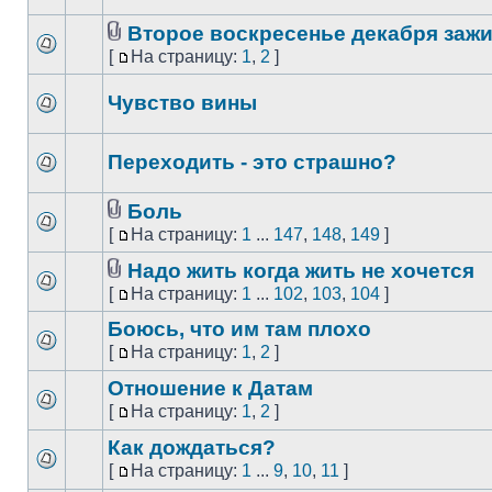
Второе воскресенье декабря зажи
[
На страницу:
1
,
2
]
Чувство вины
Переходить - это страшно?
Боль
[
На страницу:
1
...
147
,
148
,
149
]
Надо жить когда жить не хочется
[
На страницу:
1
...
102
,
103
,
104
]
Боюсь, что им там плохо
[
На страницу:
1
,
2
]
Отношение к Датам
[
На страницу:
1
,
2
]
Как дождаться?
[
На страницу:
1
...
9
,
10
,
11
]