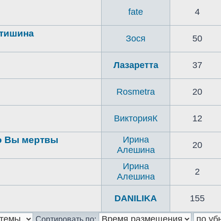
fate
4
 тишина
Зося
50
Лазаретта
37
Rosmetra
20
ВикторияК
12
то Вы мертвы
Ирина
20
Алешина
Ирина
2
Алешина
DANILIKA
155
Сортировать по: