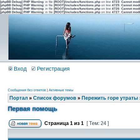
[phpBB Debug] PHP Warning
: in file
[ROOT]/includes/functions.php
on line
4723
:
Cannot modi
[phpBB Debug] PHP Warning
: in file
[ROOT]/includes/functions.php
on line
4725
:
Cannot modi
[phpBB Debug] PHP Warning
: in file
[ROOT]/includes/functions.php
on line
4726
:
Cannot modi
[phpBB Debug] PHP Warning
: in file
[ROOT]/includes/functions.php
on line
4727
:
Cannot modi
Вход
Регистрация
Сообщения без ответов
|
Активные темы
Портал
»
Список форумов
»
Пережить горе утраты
Первая помощь
Страница
1
из
1
[ Тем: 24 ]