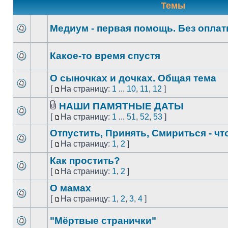
Темы
Медиум - первая помощь. Без опла
Какое-то время спустя
О сыночках и дочках. Общая тема
[
На страницу:
1
...
10
,
11
,
12
]
НАШИ ПАМЯТНЫЕ ДАТЫ
[
На страницу:
1
...
51
,
52
,
53
]
Отпустить, Принять, Смириться - чт
[
На страницу:
1
,
2
]
Как простить?
[
На страницу:
1
,
2
]
О мамах
[
На страницу:
1
,
2
,
3
,
4
]
"Мёртвые странички"