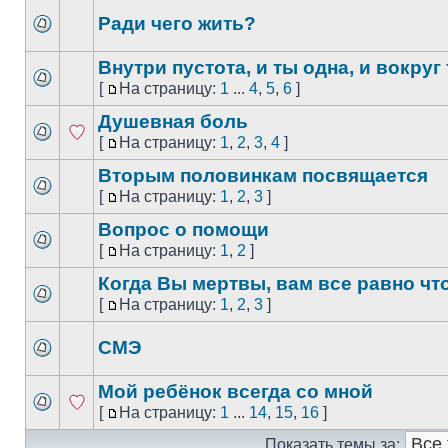
Ради чего жить?
Внутри пустота, и ты одна, и вокруг
[
На страницу:
1
...
4
,
5
,
6
]
Душевная боль
[
На страницу:
1
,
2
,
3
,
4
]
Вторым половинкам посвящается
[
На страницу:
1
,
2
,
3
]
Вопрос о помощи
[
На страницу:
1
,
2
]
Когда Вы мертвы, вам все равно ч
[
На страницу:
1
,
2
,
3
]
СМЭ
Мой ребёнок всегда со мной
[
На страницу:
1
...
14
,
15
,
16
]
Показать темы за: