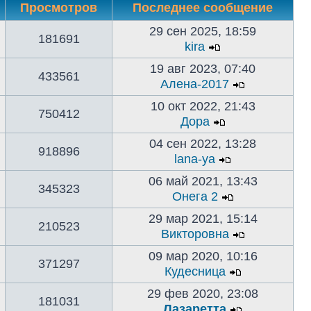
Просмотров
Последнее сообщение
29 сен 2025, 18:59
181691
kira
19 авг 2023, 07:40
433561
Алена-2017
10 окт 2022, 21:43
750412
Дора
04 сен 2022, 13:28
918896
lana-ya
06 май 2021, 13:43
345323
Онега 2
29 мар 2021, 15:14
210523
Викторовна
09 мар 2020, 10:16
371297
Кудесница
29 фев 2020, 23:08
181031
Лазаретта