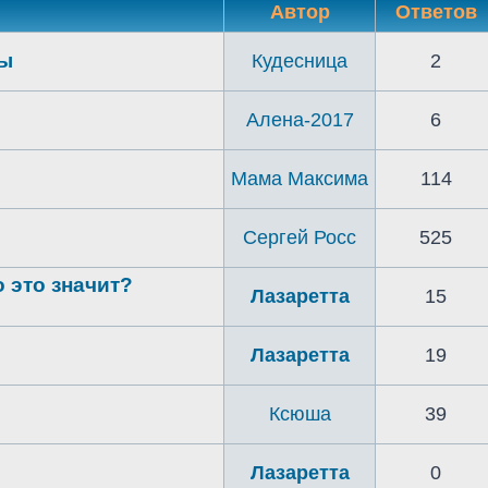
Автор
Ответов
ты
Кудесница
2
Алена-2017
6
Мама Максима
114
Сергей Росс
525
о это значит?
Лазаретта
15
Лазаретта
19
Ксюша
39
Лазаретта
0