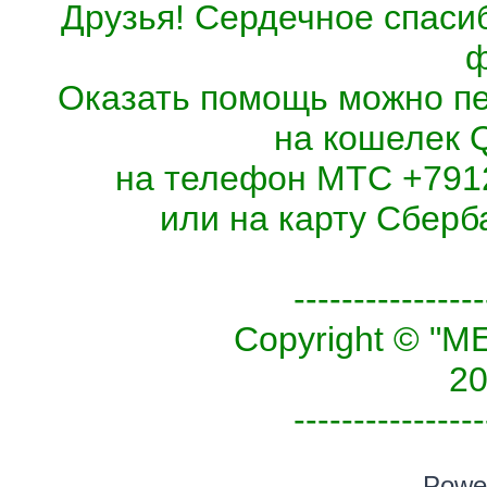
Друзья! Сердечное спасиб
ф
Оказать помощь можно п
на кошелек 
на телефон МТС +7912
или на карту Сберб
----------------
Copyright © 
20
----------------
Powe