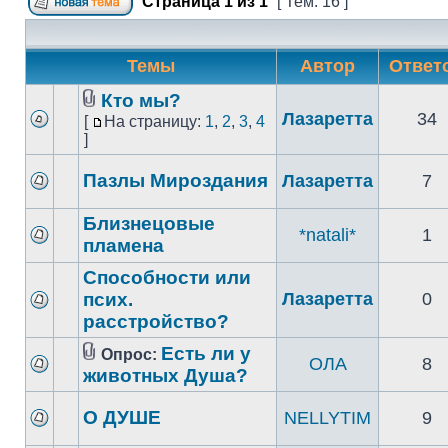
Страница
1
из
1
[ Тем: 16 ]
Темы
Автор
Ответ
Кто мы?
Лазаретта
34
[
На страницу:
1
,
2
,
3
,
4
]
Пазлы Мироздания
Лазаретта
7
Близнецовые
*natali*
1
пламена
Способности или
псих.
Лазаретта
0
расстройство?
Есть ли у
Опрос:
ОЛА
8
животных Душа?
О ДУШЕ
NELLYTIM
9