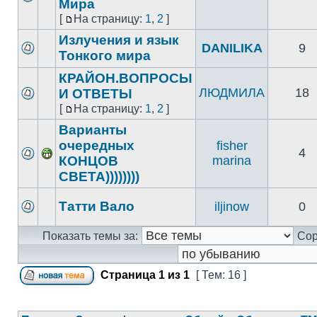
Мира
[
На страницу:
1
,
2
]
Излучения и язык
DANILIKA
9
Тонкого мира
КРАЙОН.ВОПРОСЫ
ЛЮДМИЛА
18
И ОТВЕТЫ
[
На страницу:
1
,
2
]
Варианты
очередных
fisher
4
КОНЦОВ
marina
СВЕТА))))))))
Татти Вало
iljinow
0
Показать темы за:
Сор
Страница
1
из
1
[ Тем: 16 ]