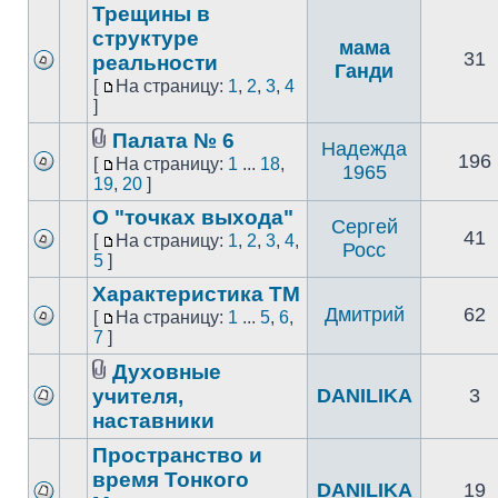
Трещины в
структуре
мама
31
реальности
Ганди
[
На страницу:
1
,
2
,
3
,
4
]
Палата № 6
Надежда
196
[
На страницу:
1
...
18
,
1965
19
,
20
]
О "точках выхода"
Сергей
41
[
На страницу:
1
,
2
,
3
,
4
,
Росс
5
]
Характеристика ТМ
Дмитрий
62
[
На страницу:
1
...
5
,
6
,
7
]
Духовные
учителя,
DANILIKA
3
наставники
Пространство и
время Тонкого
DANILIKA
19