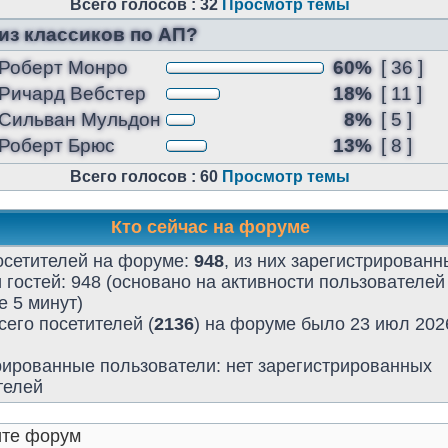
Всего голосов : 32
Просмотр темы
 из классиков по АП?
Роберт Монро
60%
[ 36 ]
Ричард Вебстер
18%
[ 11 ]
Сильван Мульдон
8%
[ 5 ]
Роберт Брюс
13%
[ 8 ]
Всего голосов : 60
Просмотр темы
Кто сейчас на форуме
осетителей на форуме:
948
, из них зарегистрированны
 гостей: 948 (основано на активности пользователей
 5 минут)
его посетителей (
2136
) на форуме было 23 июл 2026
рированные пользователи: нет зарегистрированных
телей