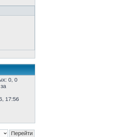
х: 0, 0
 за
, 17:56