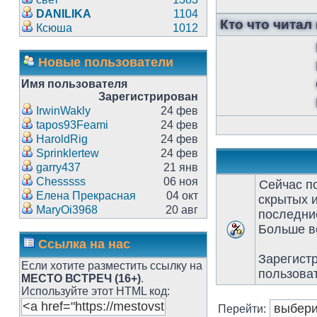
DANILIKA
1104
Кто что читал
Ксюша
1012
Новые пользователи
Имя пользователя
Зарегистрирован
IrwinWakly
24 фев
tapos93Feami
24 фев
HaroldRig
24 фев
Sprinklertew
24 фев
garry437
21 янв
Chesssss
06 ноя
Сейчас п
Елена Прекрасная
04 окт
скрытых и
MaryOi3968
20 авг
последние
Больше вс
Ссылка на нас
Зарегист
Если хотите разместить ссылку на
пользова
МЕСТО ВСТРЕЧ (16+)
.
Используйте этот HTML код:
Перейти: