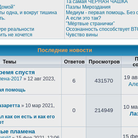
Та самая ЧЁРНАЯ ЧАШКА
Домой"
Пазлы Мироздания
 ты одна, и вокруг тишина
Медиум - первая помощь. Без 
ть.
А если это так?
"Мёртвые странички"
уре реальности
Осознанность способствует ВТ
ить не хочется
Чувство вины
Последние новости
П
Темы
Ответов
Просмотров
с
ремя спустя
19 ав
лена-2017
» 12 авг 2023,
6
431570
Але
ая помощь
азаретта
» 10 мар 2021,
10 ма
0
214949
Ла
л как он есть и как его
ют
ые пламена
15 фе
atali*
» 15 фев 2021, 12:06