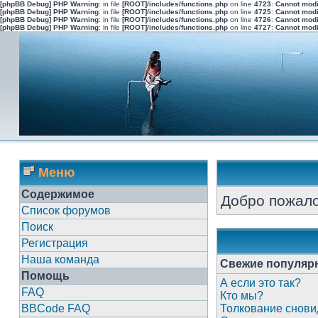
[phpBB Debug] PHP Warning
: in file
[ROOT]/includes/functions.php
on line
4723
:
Cannot modi
[phpBB Debug] PHP Warning
: in file
[ROOT]/includes/functions.php
on line
4725
:
Cannot modi
[phpBB Debug] PHP Warning
: in file
[ROOT]/includes/functions.php
on line
4726
:
Cannot modi
[phpBB Debug] PHP Warning
: in file
[ROOT]/includes/functions.php
on line
4727
:
Cannot modi
Меню
Содержимое
Добро пожало
Список форумов
Поиск
Регистрация
Наша команда
Свежие популяр
Помощь
А если это так?
FAQ
Кто мы?
BBCode FAQ
Толкование снови