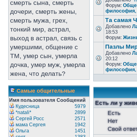
смерть сына, смерть
Форум:
Общен
дочери, смерть жены,
философия, 
смерть мужа, грех,
Та самая
Добавлено
Л
тонкий мир, астрал,
18:53
выход в астрал, связь с
Форум:
Жизн
умершими, общение с
Пазлы Ми
Добавлено
Л
ТМ, умер сын, умерла
20:12
дочка, умер муж, умерла
Форум:
Общен
философия, 
жена, что делать?
Самые общительные
Имя пользователя
Сообщений
Есть ли у жи
Кудесница
5979
*natali*
2899
Есть
Сергей Росс
2571
Нет
мама Сергея
1942
Свой отве
Ольга
1451
свет
1383