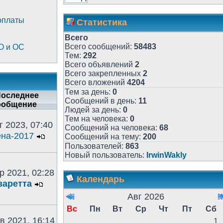
оплаты
Статистика
Всего
Всего сообщений:
58483
О и ОС
Тем:
292
Всего объявлений
2
Всего закрепленных
2
Всего вложений
4204
Тем за день:
0
оследнее
Сообщений в день:
11
ообщение
Людей за день:
0
Тем на человека:
0
г 2023, 07:40
Сообщений на человека:
68
на-2017
Сообщений на тему:
200
Пользователей:
863
Новый пользователь:
IrwinWakly
р 2021, 02:28
Календарь
заретта
Авг 2026
Вс
Пн
Вт
Ср
Чт
Пт
Сб
в 2021, 16:14
1