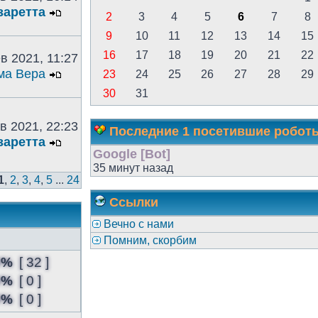
заретта
2
3
4
5
6
7
8
9
10
11
12
13
14
15
16
17
18
19
20
21
22
в 2021, 11:27
ма Вера
23
24
25
26
27
28
29
30
31
в 2021, 22:23
Последние 1 посетившие робот
заретта
Google [Bot]
35 минут назад
1
,
2
,
3
,
4
,
5
...
24
Ссылки
Вечно с нами
Помним, скорбим
0%
[ 32 ]
0%
[ 0 ]
0%
[ 0 ]