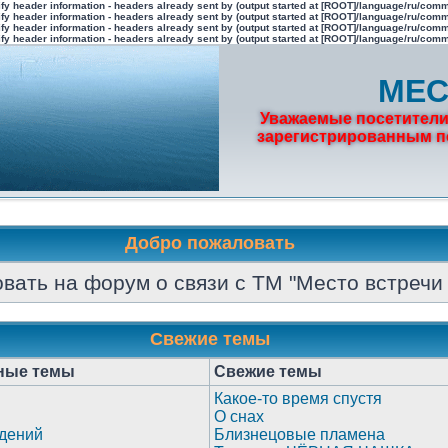
fy header information - headers already sent by (output started at [ROOT]/language/ru/com
fy header information - headers already sent by (output started at [ROOT]/language/ru/com
fy header information - headers already sent by (output started at [ROOT]/language/ru/com
fy header information - headers already sent by (output started at [ROOT]/language/ru/com
МЕС
Уважаемые посетители
зарегистрированным по
Добро пожаловать
вать на форум о связи с ТМ "Место встречи 
Свежие темы
ные темы
Свежие темы
Какое-то время спустя
О снах
дений
Близнецовые пламена