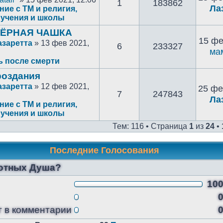
1
183862
Ла
ие с ТМ и религия,
учения и школы
 ЧЁРНАЯ ЧАШКА
15 фе
азаретта
» 13 фев 2021,
6
233327
ма
ь после смерти
роздания
азаретта
» 12 фев 2021,
25 фе
7
247843
Ла
ие с ТМ и религия,
учения и школы
Тем: 116 • Страница
1
из
24
•
Последние Голосования
вотных Душа?
10
т в комментарии