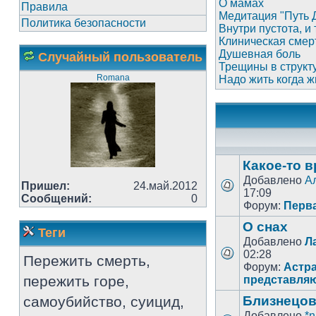
О мамах
Правила
Медитация "Путь 
Политика безопасности
Внутри пустота, и
Клиническая смер
Душевная боль
Случайный пользователь
Трещины в структ
Romana
Надо жить когда ж
Какое-то в
Добавлено
А
Пришел:
24.май.2012
17:09
Сообщений:
0
Форум:
Перв
О снах
Теги
Добавлено
Л
02:28
Пережить смерть,
Форум:
Астра
пережить горе,
представля
самоубийство, суицид,
Близнецов
Добавлено
*n