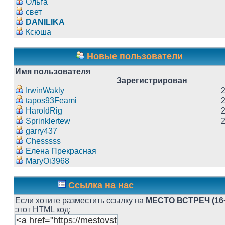
Ольга
свет
DANILIKA
Ксюша
Новые пользователи
Имя пользователя
Зарегистрирован
IrwinWakly
tapos93Feami
HaroldRig
Sprinklertew
garry437
Chesssss
Елена Прекрасная
MaryOi3968
Ссылка на нас
Если хотите разместить ссылку на
МЕСТО ВСТРЕЧ (16
этот HTML код: