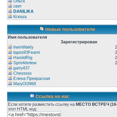
Ольга
свет
DANILIKA
Ксюша
Новые пользователи
Имя пользователя
Зарегистрирован
IrwinWakly
tapos93Feami
HaroldRig
Sprinklertew
garry437
Chesssss
Елена Прекрасная
MaryOi3968
Ссылка на нас
Если хотите разместить ссылку на
МЕСТО ВСТРЕЧ (16
этот HTML код: