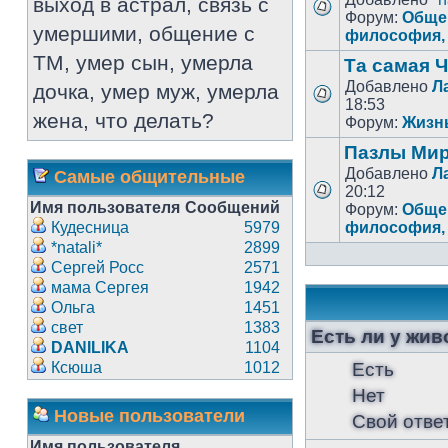
выход в астрал, связь с
Форум:
Общен
умершими, общение с
философия, 
ТМ, умер сын, умерла
Та самая
Добавлено
Л
дочка, умер муж, умерла
18:53
жена, что делать?
Форум:
Жизн
Пазлы Ми
Добавлено
Л
Самые общительные
20:12
Имя пользователя
Сообщений
Форум:
Общен
Кудесница
5979
философия, 
*natali*
2899
Сергей Росс
2571
мама Сергея
1942
Ольга
1451
свет
1383
Есть ли у жи
DANILIKA
1104
Ксюша
1012
Есть
Нет
Новые пользователи
Свой отве
Имя пользователя