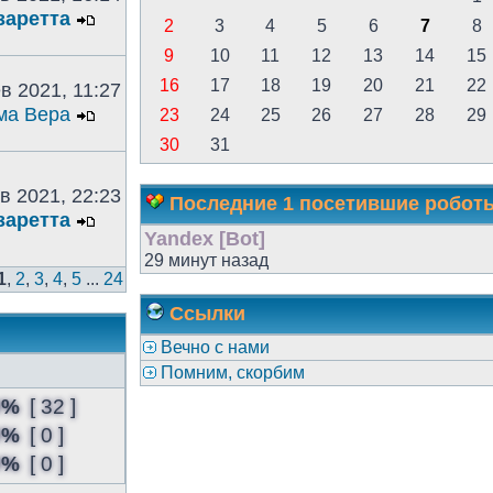
заретта
2
3
4
5
6
7
8
9
10
11
12
13
14
15
16
17
18
19
20
21
22
в 2021, 11:27
ма Вера
23
24
25
26
27
28
29
30
31
в 2021, 22:23
Последние 1 посетившие робот
заретта
Yandex [Bot]
29 минут назад
1
,
2
,
3
,
4
,
5
...
24
Ссылки
Вечно с нами
Помним, скорбим
0%
[ 32 ]
0%
[ 0 ]
0%
[ 0 ]