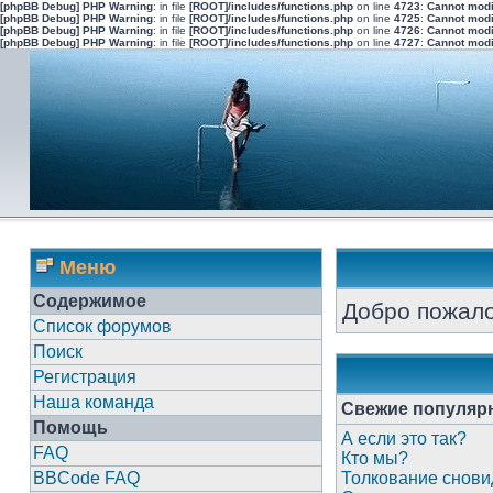
[phpBB Debug] PHP Warning
: in file
[ROOT]/includes/functions.php
on line
4723
:
Cannot modi
[phpBB Debug] PHP Warning
: in file
[ROOT]/includes/functions.php
on line
4725
:
Cannot modi
[phpBB Debug] PHP Warning
: in file
[ROOT]/includes/functions.php
on line
4726
:
Cannot modi
[phpBB Debug] PHP Warning
: in file
[ROOT]/includes/functions.php
on line
4727
:
Cannot modi
Меню
Содержимое
Добро пожало
Список форумов
Поиск
Регистрация
Наша команда
Свежие популяр
Помощь
А если это так?
FAQ
Кто мы?
BBCode FAQ
Толкование снови