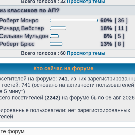
Всего голосов : 32
Просмотр темы
 из классиков по АП?
Роберт Монро
60%
[ 36 ]
Ричард Вебстер
18%
[ 11 ]
Сильван Мульдон
8%
[ 5 ]
Роберт Брюс
13%
[ 8 ]
Всего голосов : 60
Просмотр темы
Кто сейчас на форуме
осетителей на форуме:
741
, из них зарегистрированны
 гостей: 741 (основано на активности пользователей
 5 минут)
его посетителей (
2242
) на форуме было 06 авг 2026
рированные пользователи: нет зарегистрированных
телей