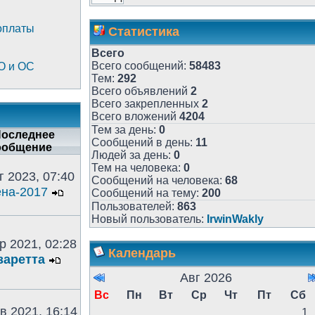
оплаты
Статистика
Всего
Всего сообщений:
58483
О и ОС
Тем:
292
Всего объявлений
2
Всего закрепленных
2
Всего вложений
4204
Тем за день:
0
оследнее
Сообщений в день:
11
ообщение
Людей за день:
0
Тем на человека:
0
г 2023, 07:40
Сообщений на человека:
68
на-2017
Сообщений на тему:
200
Пользователей:
863
Новый пользователь:
IrwinWakly
р 2021, 02:28
Календарь
заретта
Авг 2026
Вс
Пн
Вт
Ср
Чт
Пт
Сб
в 2021, 16:14
1