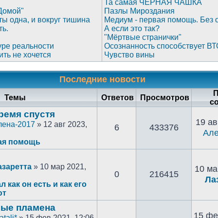
Та самая ЧЁРНАЯ ЧАШКА
Домой"
Пазлы Мироздания
 ты одна, и вокруг тишина
Медиум - первая помощь. Без 
ть.
А если это так?
"Мёртвые странички"
уре реальности
Осознанность способствует ВТ
ить не хочется
Чувство вины
Последние новости
П
Темы
Ответов
Просмотров
с
ремя спустя
19 ав
лена-2017
» 12 авг 2023,
6
433376
Але
ая помощь
азаретта
» 10 мар 2021,
10 ма
0
216415
Ла
л как он есть и как его
ют
ые пламена
15 фе
atali*
» 15 фев 2021, 12:06