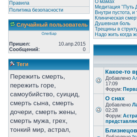
О мамах
Правила
Медитация "Путь 
Политика безопасности
Внутри пустота, и
Клиническая смер
Душевная боль
Случайный пользователь
Трещины в структ
ОлегБар
Надо жить когда ж
Пришел:
10.апр.2015
Сообщений:
0
Теги
Какое-то в
Пережить смерть,
Добавлено
А
17:09
пережить горе,
Форум:
Перв
самоубийство, суицид,
О снах
смерть сына, смерть
Добавлено
Л
02:28
дочери, смерть жены,
Форум:
Астра
смерть мужа, грех,
представля
тонкий мир, астрал,
Близнецов
Добавлено
*n