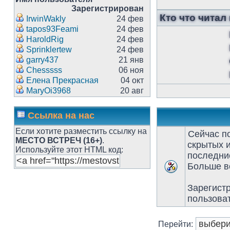
Зарегистрирован
Кто что читал
IrwinWakly
24 фев
tapos93Feami
24 фев
HaroldRig
24 фев
Sprinklertew
24 фев
garry437
21 янв
Chesssss
06 ноя
Елена Прекрасная
04 окт
MaryOi3968
20 авг
Ссылка на нас
Если хотите разместить ссылку на
Сейчас п
МЕСТО ВСТРЕЧ (16+)
.
скрытых и
Используйте этот HTML код:
последние
Больше вс
Зарегист
пользова
Перейти: