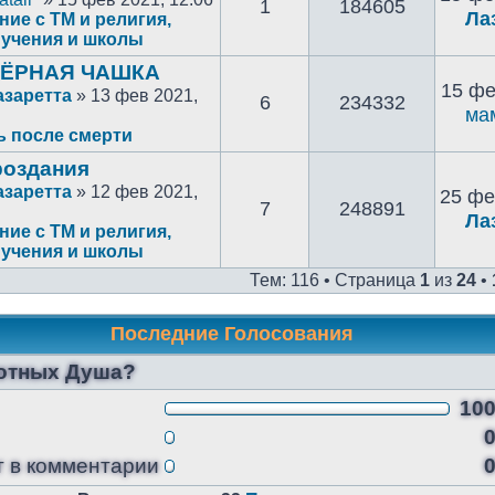
1
184605
Ла
ие с ТМ и религия,
учения и школы
 ЧЁРНАЯ ЧАШКА
15 фе
азаретта
» 13 фев 2021,
6
234332
ма
ь после смерти
роздания
азаретта
» 12 фев 2021,
25 фе
7
248891
Ла
ие с ТМ и религия,
учения и школы
Тем: 116 • Страница
1
из
24
•
Последние Голосования
вотных Душа?
10
т в комментарии