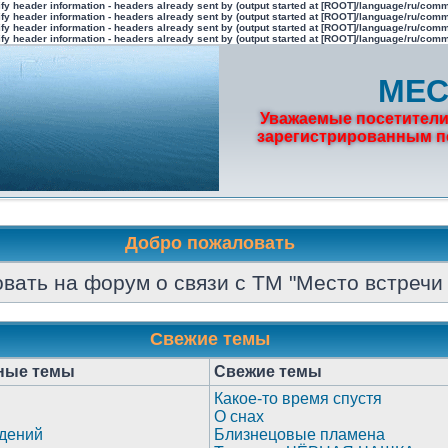
fy header information - headers already sent by (output started at [ROOT]/language/ru/com
fy header information - headers already sent by (output started at [ROOT]/language/ru/com
fy header information - headers already sent by (output started at [ROOT]/language/ru/com
fy header information - headers already sent by (output started at [ROOT]/language/ru/com
МЕС
Уважаемые посетители
зарегистрированным по
Добро пожаловать
вать на форум о связи с ТМ "Место встречи 
Свежие темы
ные темы
Свежие темы
Какое-то время спустя
О снах
дений
Близнецовые пламена