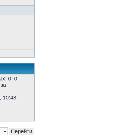
х: 0, 0
 за
, 10:48