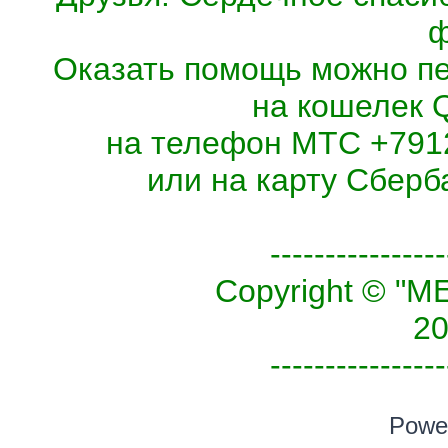
ф
Оказать помощь можно п
на кошелек 
на телефон МТС +7912
или на карту Сберб
----------------
Copyright © 
20
----------------
Powe