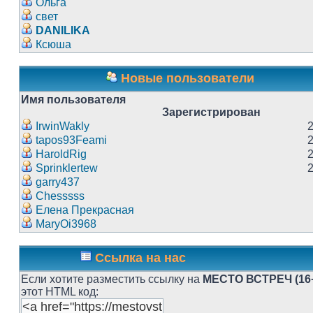
Ольга
свет
DANILIKA
Ксюша
Новые пользователи
Имя пользователя
Зарегистрирован
IrwinWakly
tapos93Feami
HaroldRig
Sprinklertew
garry437
Chesssss
Елена Прекрасная
MaryOi3968
Ссылка на нас
Если хотите разместить ссылку на
МЕСТО ВСТРЕЧ (16
этот HTML код: