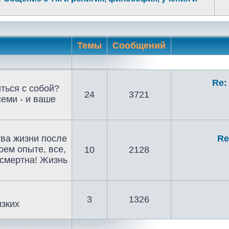
Темы
Сообщений
Re:
ться с собой?
24
3721
семи - и ваше
тва жизни после
Re
оем опыте, все,
10
2128
ссмертна! Жизнь
3
1326
изких