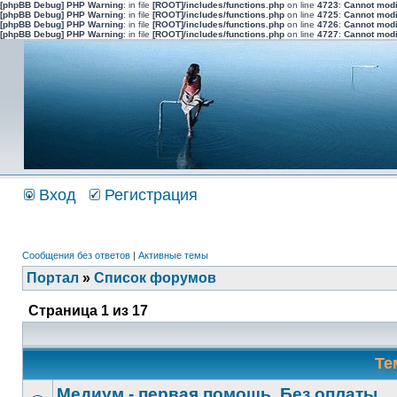
[phpBB Debug] PHP Warning
: in file
[ROOT]/includes/functions.php
on line
4723
:
Cannot modi
[phpBB Debug] PHP Warning
: in file
[ROOT]/includes/functions.php
on line
4725
:
Cannot modi
[phpBB Debug] PHP Warning
: in file
[ROOT]/includes/functions.php
on line
4726
:
Cannot modi
[phpBB Debug] PHP Warning
: in file
[ROOT]/includes/functions.php
on line
4727
:
Cannot modi
Вход
Регистрация
Сообщения без ответов
|
Активные темы
Портал
»
Список форумов
Страница
1
из
17
Те
Медиум - первая помощь. Без оплаты