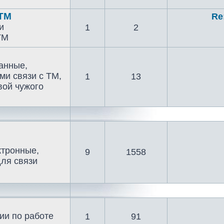
 ТМ
Re
и
1
2
ТМ
анные,
ми связи с ТМ,
1
13
вой чужого
ктронные,
9
1558
для связи
ии по работе
1
91