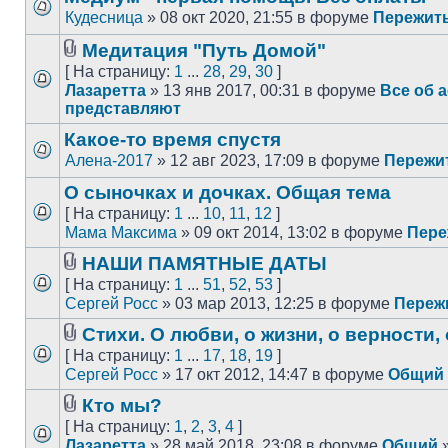
Кудесница
» 08 окт 2020, 21:55 в форуме
Пережить
Медитация "Путь Домой"
[ На страницу:
1
...
28
,
29
,
30
]
Лазаретта
» 13 янв 2017, 00:31 в форуме
Все об 
представляют
Какое-то время спустя
Алена-2017
» 12 авг 2023, 17:09 в форуме
Пережит
О сыночках и дочках. Общая тема
[ На страницу:
1
...
10
,
11
,
12
]
Мама Максима
» 09 окт 2014, 13:02 в форуме
Пере
НАШИ ПАМЯТНЫЕ ДАТЫ
[ На страницу:
1
...
51
,
52
,
53
]
Сергей Росс
» 03 мар 2013, 12:25 в форуме
Переж
Стихи. О любви, о жизни, о верности, 
[ На страницу:
1
...
17
,
18
,
19
]
Сергей Росс
» 17 окт 2012, 14:47 в форуме
Общий
Кто мы?
[ На страницу:
1
,
2
,
3
,
4
]
Лазаретта
» 28 май 2018, 23:08 в форуме
Общий