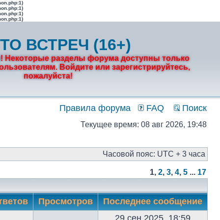
mon.php:1)
mon.php:1)
mon.php:1)
mon.php:1)
ТО ВСТРЕЧ (16+)
! Некоторые разделы форума доступны только
льзователям. Войдите или зарегистрируйтесь,
пожалуйста!
Правила форума
FAQ
Поиск
Текущее время: 08 авг 2026, 19:48
Часовой пояс: UTC + 3 часа
1
,
2
,
3
,
4
,
5
...
17
тветов
Просмотров
Последнее сообщение
29 сен 2025, 18:59