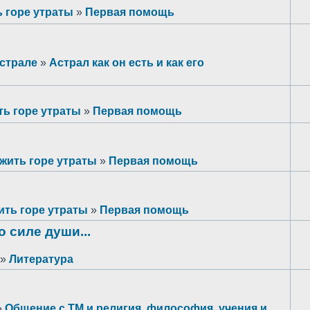
 горе утраты
»
Первая помощь
астрале
»
Астрал как он есть и как его
ь горе утраты
»
Первая помощь
жить горе утраты
»
Первая помощь
ить горе утраты
»
Первая помощь
о силе души...
»
Литература
»
Общение с ТМ и религия, философия, учения и