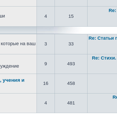
Re:
аши
4
15
Re: Статьи 
 которые на ваш
3
33
Re: Стихи.
9
493
бсуждение
 учения и
16
458
R
4
481