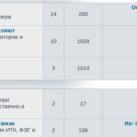
О
14
285
тикум
вляют
авторов и
10
1028
3
1014
 при
2
17
ственно в
связи
Re:
ии ИТК, ФЭГ и
2
136