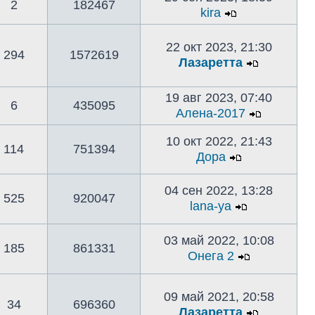
2
182467
kira
22 окт 2023, 21:30
294
1572619
Лазаретта
19 авг 2023, 07:40
6
435095
Алена-2017
10 окт 2022, 21:43
114
751394
Дора
04 сен 2022, 13:28
525
920047
lana-ya
03 май 2022, 10:08
185
861331
Онега 2
09 май 2021, 20:58
34
696360
Лазаретта